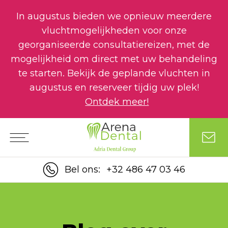
In augustus bieden we opnieuw meerdere
vluchtmogelijkheden voor onze
georganiseerde consultatiereizen, met de
mogelijkheid om direct met uw behandeling
te starten. Bekijk de geplande vluchten in
augustus en reserveer tijdig uw plek!
Ontdek meer!
Bel ons:
+32 486 47 03 46