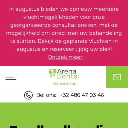
In augustus bieden we opnieuw meerdere
vluchtmogelijkheden voor onze
georganiseerde consultatiereizen, met de
mogelijkheid om direct met uw behandeling
te starten. Bekijk de geplande vluchten in
augustus en reserveer tijdig uw plek!
Ontdek meer!
Bel ons:
+32 486 47 03 46