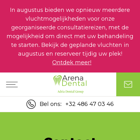
In augustus bieden we opnieuw meerdere
vluchtmogelijkheden voor onze
georganiseerde consultatiereizen, met de
mogelijkheid om direct met uw behandeling
te starten. Bekijk de geplande vluchten in
augustus en reserveer tijdig uw plek!
Ontdek meer!
Bel ons:
+32 486 47 03 46