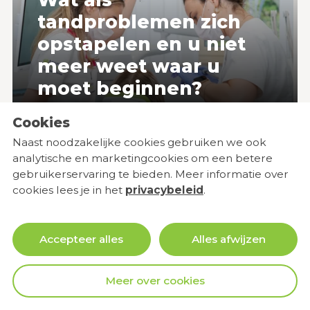
Wat als
tandproblemen zich
opstapelen en u niet
meer weet waar u
moet beginnen?
Cookies
Naast noodzakelijke cookies gebruiken we ook
analytische en marketingcookies om een betere
ALL-ON-4 behandeling:
gebruikerservaring te bieden. Meer informatie over
cookies lees je in het
privacybeleid
.
een duidelijk
tijdschema van het
eerste consult tot het
Accepteer alles
Alles afwijzen
definitieve werk
Meer over cookies