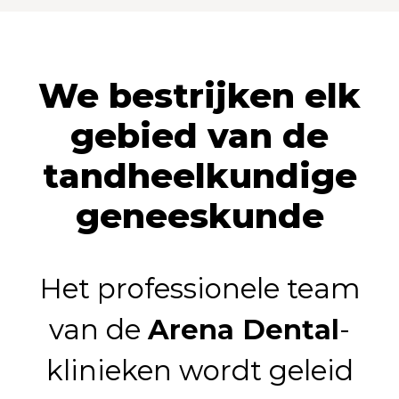
3
5
5
9
7
We bestrijken elk
4
6
6
8
gebied van de
tandheelkundige
5
7
7
9
geneeskunde
6
8
8
Het professionele team
van de
Arena Dental
-
7
9
9
klinieken wordt geleid