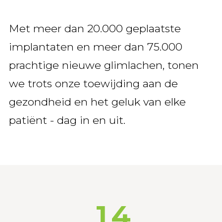
Met meer dan 20.000 geplaatste
0
implantaten en meer dan 75.000
prachtige nieuwe glimlachen, tonen
0
1
we trots onze toewijding aan de
gezondheid en het geluk van elke
1
2
patiënt - dag in en uit.
2
0
3
3
1
4