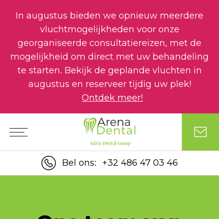
In augustus bieden we opnieuw meerdere
vluchtmogelijkheden voor onze
georganiseerde consultatiereizen, met de
mogelijkheid om direct met uw behandeling
te starten. Bekijk de geplande vluchten in
augustus en reserveer tijdig uw plek!
Ontdek meer!
Bel ons:
+32 486 47 03 46