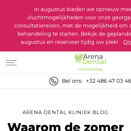
In augustus bieden we opnieuw me
vluchtmogelijkheden voor onze georga
consultatiereizen, met de mogelijkheid om 
behandeling te starten. Bekijk de geplande
augustus en reserveer tijdig uw plek!
On
Bel ons:
+32 486 47 03 4
ARENA DENTAL KLINIEK BLOG
Waarom de zomer