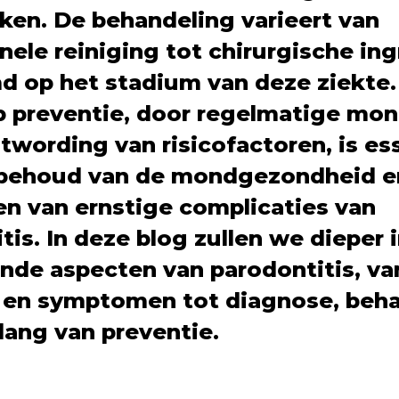
ken. De behandeling varieert van
nele reiniging tot chirurgische in
d op het stadium van deze ziekte.
p preventie, door regelmatige mo
wording van risicofactoren, is es
 behoud van de mondgezondheid e
n van ernstige complicaties van
tis. In deze blog zullen we dieper
ende aspecten van parodontitis, va
 en symptomen tot diagnose, beh
lang van preventie.