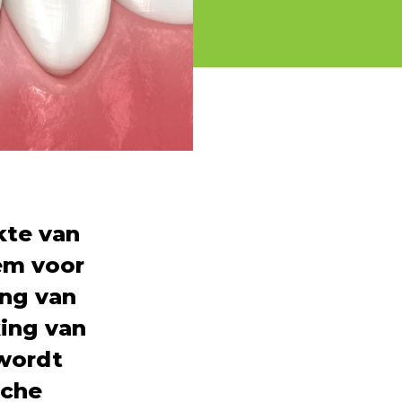
kte van
em voor
ng van
ing van
 wordt
sche