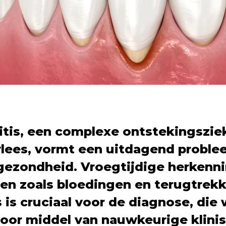
itis, een complexe ontstekingszie
vlees, vormt een uitdagend proble
ezondheid. Vroegtijdige herkenni
n zoals bloedingen en terugtrekk
 is cruciaal voor de diagnose, die
door middel van nauwkeurige klini