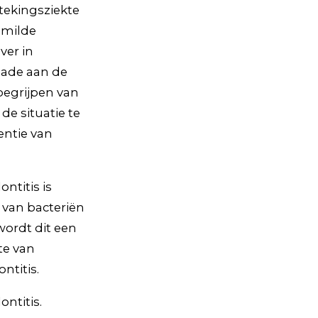
tekingsziekte
 milde
ver in
chade aan de
begrijpen van
de situatie te
entie van
ntitis is
 van bacteriën
wordt dit een
te van
ntitis.
ontitis.