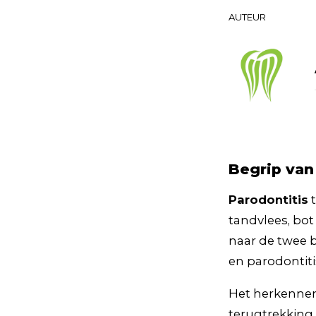
AUTEUR
Begrip van
Parodontitis
t
tandvlees, bot
naar de twee be
en parodontiti
Het herkennen
terugtrekking 