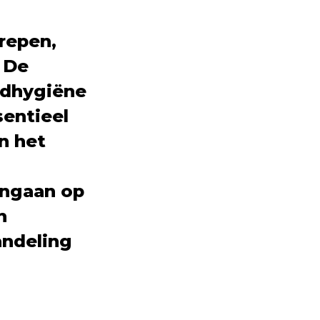
grepen,
 De
ndhygiëne
sentieel
n het
 ingaan op
n
andeling