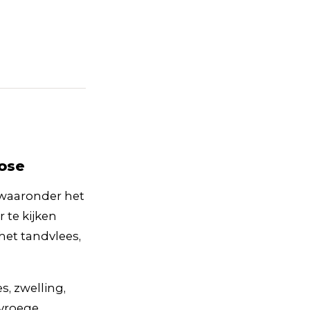
nose
 waaronder het
 te kijken
 het tandvlees,
, zwelling,
 vroege