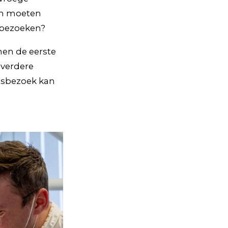
en moeten
e bezoeken?
en de eerste
 verdere
rtsbezoek kan