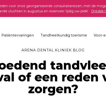
en voor onze georganiseerde consultatiereizen, met de mogeli
ande vluchten in augustus en reserveer tijdig uw plek!
Ontdek 
Patiëntervaringen
Tandheelkundig toerisme
Voor-e
ARENA DENTAL KLINIEK BLOG
oedend tandvlee
val of een reden 
zorgen?