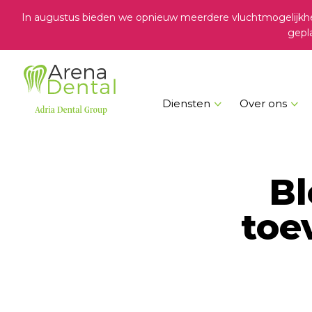
In augustus bieden we opnieuw meerdere vluchtmogelijkhed
gepl
Diensten
Over ons
Bl
toe