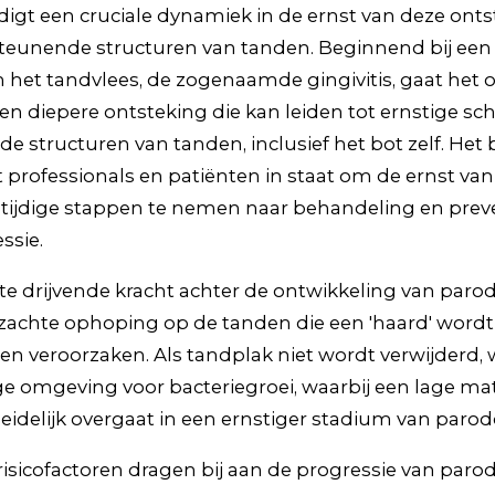
igt een cruciale dynamiek in de ernst van deze onts
teunende structuren van tanden. Beginnend bij een
 het tandvlees, de zogenaamde gingivitis, gaat het o
een diepere ontsteking die kan leiden tot ernstige s
 structuren van tanden, inclusief het bot zelf. Het 
lt professionals en patiënten in staat om de ernst van 
tijdige stappen te nemen naar behandeling en prev
ssie.
te drijvende kracht achter de ontwikkeling van parodo
 zachte ophoping op de tanden die een 'haard' wordt
en veroorzaken. Als tandplak niet wordt verwijderd, 
ge omgeving voor bacteriegroei, waarbij een lage ma
eidelijk overgaat in een ernstiger stadium van parodo
risicofactoren dragen bij aan de progressie van parod