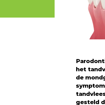
Parodont
het tand
de mondg
symptome
tandvlees
gesteld 