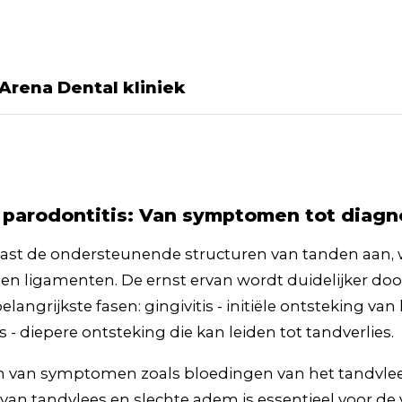
Arena Dental kliniek
 parodontitis: Van symptomen tot diag
ast de ondersteunende structuren van tanden aan,
 en ligamenten. De ernst ervan wordt duidelijker door
langrijkste fasen: gingivitis - initiële ontsteking van
s - diepere ontsteking die kan leiden tot tandverlies.
 van symptomen zoals bloedingen van het tandvlees
van tandvlees en slechte adem is essentieel voor de