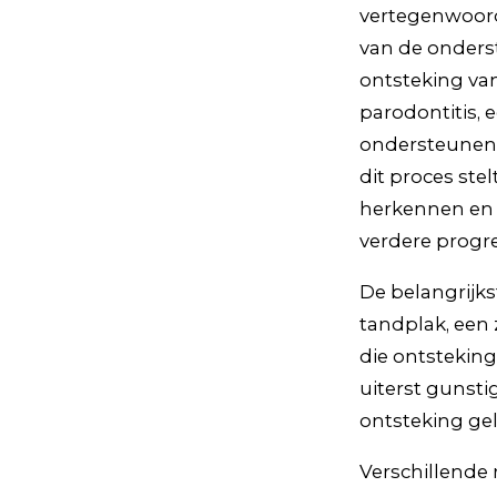
vertegenwoord
van de onders
ontsteking van
parodontitis, 
ondersteunende
dit proces ste
herkennen en 
verdere progre
De belangrijks
tandplak, een
die ontsteking
uiterst gunsti
ontsteking gel
Verschillende 