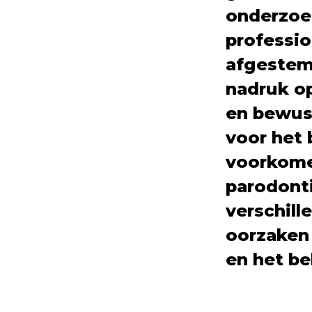
onderzoe
professio
afgestem
nadruk o
en bewust
voor het
voorkome
parodonti
verschill
oorzaken
en het be